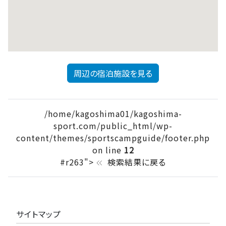
周辺の宿泊施設を見る
/home/kagoshima01/kagoshima-
sport.com/public_html/wp-
content/themes/sportscampguide/footer.php
on line
12
#r263">
検索結果に戻る
keyboard_double_arrow_left
サイトマップ