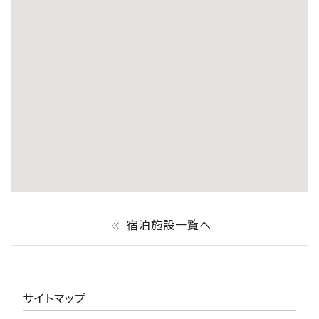
宿泊施設一覧へ
keyboard_double_arrow_left
サイトマップ