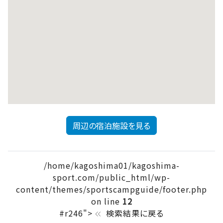
周辺の宿泊施設を見る
/home/kagoshima01/kagoshima-
sport.com/public_html/wp-
content/themes/sportscampguide/footer.php
on line
12
#r246">
検索結果に戻る
keyboard_double_arrow_left