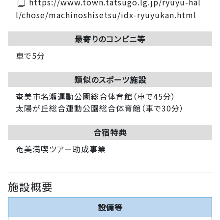
https://www.town.tatsugo.lg.jp/ryuyu-hal
filter_none
l/chose/machinoshisetsu/idx-ryuyukan.html
最寄りのコンビニ等
車で5分
類似のスポーツ施設
奄美市名瀬運動公園総合体育館（車で45分）
太陽が丘総合運動公園総合体育館（車で30分）
合宿特典
奄美満喫ツアー助成事業
施設概要
設備等