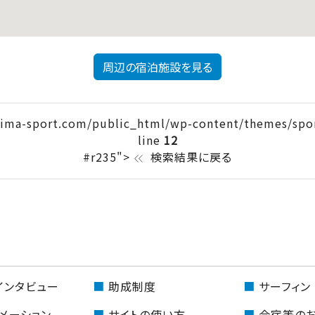
周辺の宿泊施設を見る
ima-sport.com/public_html/wp-content/themes/spor
line
12
#r235">
検索結果に戻る
keyboard_double_arrow_left
インタビュー
助成制度
サーフィン
メーション
サイトの使い方
合宿等の