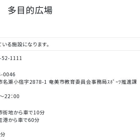
 多目的広場
ている施設になります。
-52-1111
-0046
市名瀬小宿字2878-1 奄美市教育委員会事務局ｽﾎﾟｰﾂ推進課
～22：00
市街地から車で10分
空港から車で60分
2分