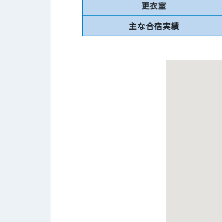
更衣室
主な合宿実績