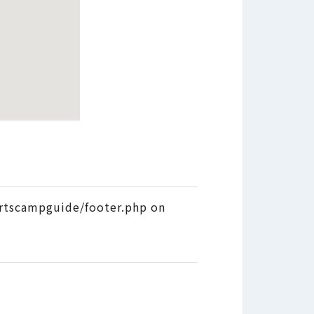
tscampguide/footer.php on