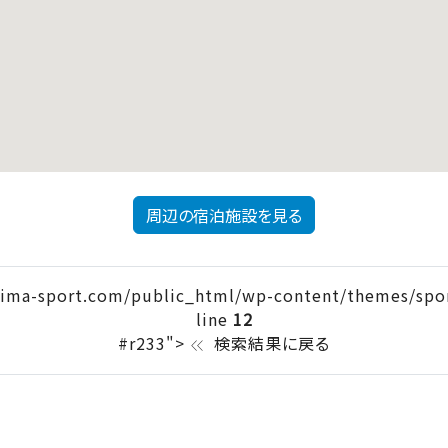
周辺の宿泊施設を見る
ima-sport.com/public_html/wp-content/themes/spor
line
12
#r233">
検索結果に戻る
keyboard_double_arrow_left