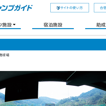
サイトの使い方
合
ツ施設
宿泊施設
助成
商球場