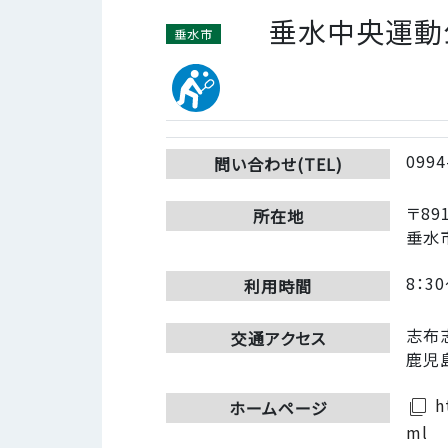
垂水中央運動
垂水市
0994
問い合わせ(TEL)
〒891
所在地
垂水市
8：30
利用時間
志布
交通アクセス
鹿児
ht
filter_none
ホームページ
ml