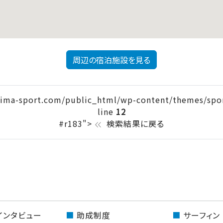
周辺の宿泊施設を見る
ima-sport.com/public_html/wp-content/themes/spor
line
12
#r183">
検索結果に戻る
keyboard_double_arrow_left
インタビュー
助成制度
サーフィン