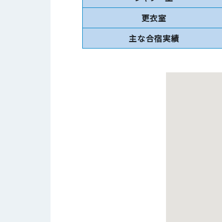
更衣室
主な合宿実績