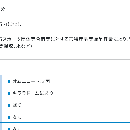
8分
市内になし
市スポーツ団体等合宿等に対する市特産品等贈呈容量により、
、美湯豚、氷など）
オムニコート：3面
キララドームにあり
あり
なし
なし