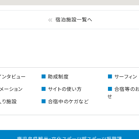
宿泊施設一覧へ
keyboard_double_arrow_left
インタビュー
助成制度
サーフィン
メーション
サイトの使い方
合宿等の
せ
入り施設
合宿中のケガなど
鹿児島県観光・文化スポーツ部スポーツ振興課