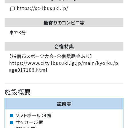
https://sc-ibusuki.jp/
filter_none
最寄りのコンビニ等
車で3分
合宿特典
【指宿市スポーツ大会・合宿奨励金あり】
https://www.city.ibusuki.lg.jp/main/kyoiku/p
age017186.html
施設概要
設備等
ソフトボール：4面
サッカー：2面