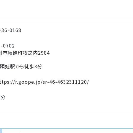
-36-0168
-0702
州市頴娃町牧之内2984
西頴娃駅から徒歩3分
tps://r.goope.jp/sr-46-4632311120/
3分