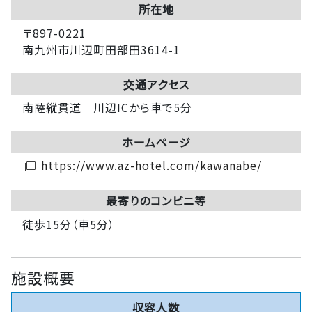
所在地
〒897-0221
南九州市川辺町田部田3614-1
交通アクセス
南薩縦貫道 川辺ICから車で5分
ホームページ
https://www.az-hotel.com/kawanabe/
filter_none
最寄りのコンビニ等
徒歩15分（車5分）
施設概要
収容人数