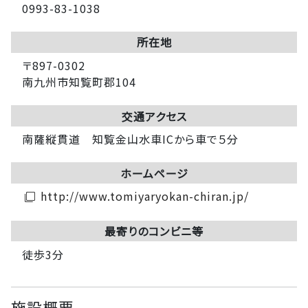
0993-83-1038
所在地
〒897-0302
南九州市知覧町郡104
交通アクセス
南薩縦貫道 知覧金山水車ICから車で５分
ホームページ
http://www.tomiyaryokan-chiran.jp/
filter_none
最寄りのコンビニ等
徒歩3分
施設概要