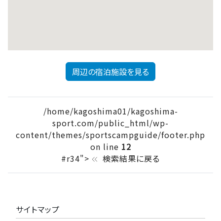
周辺の宿泊施設を見る
/home/kagoshima01/kagoshima-
sport.com/public_html/wp-
content/themes/sportscampguide/footer.php
on line
12
#r34">
検索結果に戻る
keyboard_double_arrow_left
サイトマップ