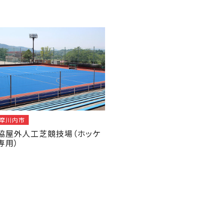
摩川内市
脇屋外人工芝競技場（ホッケ
専用）