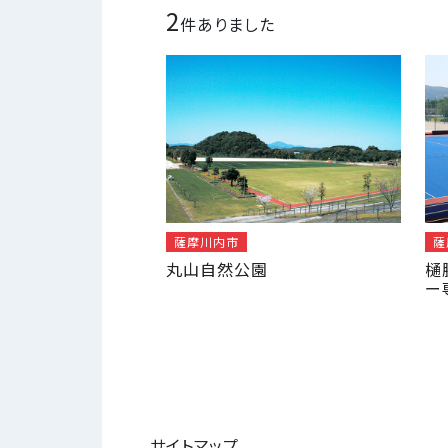
2
件ありました
薩摩川内市
薩
丸山自然公園
樋
ー
サイトマップ