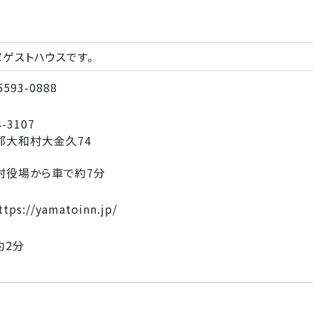
ゲストハウスです。
5593-0888
-3107
郡大和村大金久74
村役場から車で約7分
tps://yamatoinn.jp/
約2分