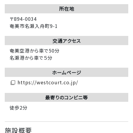
所在地
〒894-0034
奄美市名瀬入舟町9-1
交通アクセス
奄美空港から車で50分
名瀬港から車で５分
ホームページ
https://westcourt.co.jp/
filter_none
最寄りのコンビニ等
徒歩2分
施設概要