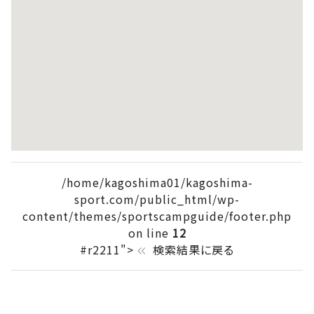
/home/kagoshima01/kagoshima-
sport.com/public_html/wp-
content/themes/sportscampguide/footer.php
on line
12
#r2211">
検索結果に戻る
keyboard_double_arrow_left