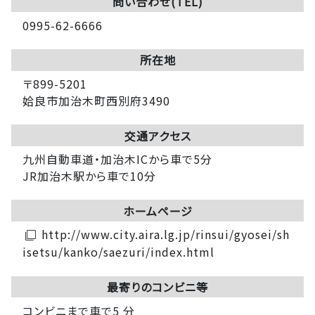
問い合わせ(TEL)
0995-62-6666
所在地
〒899-5201
姶良市加治木町西別府3490
交通アクセス
九州自動車道・加治木ICから車で5分
JR加治木駅から車で10分
ホームページ
http://www.city.aira.lg.jp/rinsui/gyosei/sh
filter_none
isetsu/kanko/saezuri/index.html
最寄りのコンビニ等
コンビニまで車で5 分