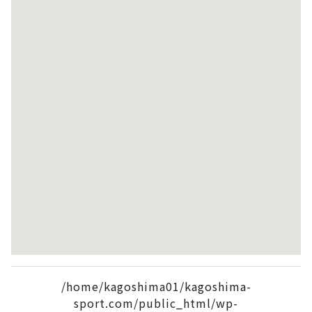
/home/kagoshima01/kagoshima-
sport.com/public_html/wp-