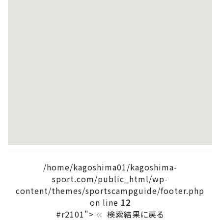
/home/kagoshima01/kagoshima-
sport.com/public_html/wp-
content/themes/sportscampguide/footer.php
on line
12
#r2101">
検索結果に戻る
keyboard_double_arrow_left