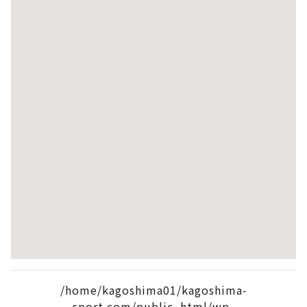
/home/kagoshima01/kagoshima-
sport.com/public_html/wp-