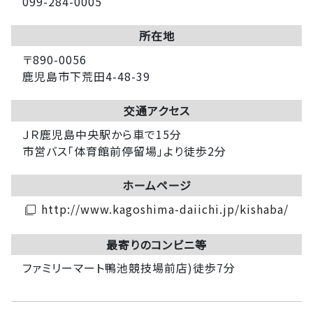
099-284-0005
所在地
〒890-0056
鹿児島市下荒田4-48-39
交通アクセス
ＪＲ鹿児島中央駅から車で15分
市営バス「体育館前停留場」より徒歩2分
ホームページ
http://www.kagoshima-daiichi.jp/kishaba/
filter_none
最寄りのコンビニ等
ファミリーマート鴨池競技場前店)徒歩7分