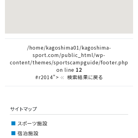
/home/kagoshima01/kagoshima-
sport.com/public_html/wp-
content/themes/sportscampguide/footer.php
on line
12
#r2014">
検索結果に戻る
keyboard_double_arrow_left
サイトマップ
スポーツ施設
宿泊施設